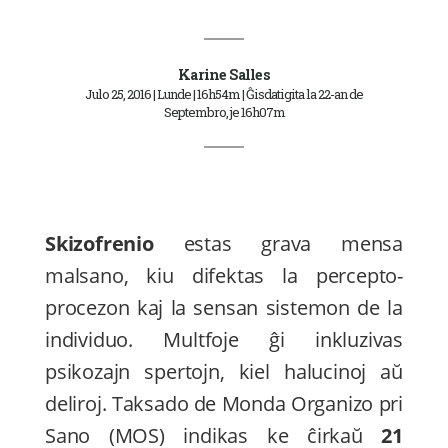
Karine Salles
Julo 25, 2016 | Lunde | 16h54m | Ĝisdatigita la 22-an de
Septembro, je 16h07m
Skizofrenio
estas grava mensa
malsano, kiu difektas la percepto-
procezon kaj la sensan sistemon de la
individuo. Multfoje ĝi inkluzivas
psikozajn spertojn, kiel halucinoj aŭ
deliroj. Taksado de Monda Organizo pri
Sano (MOS) indikas ke ĉirkaŭ
21