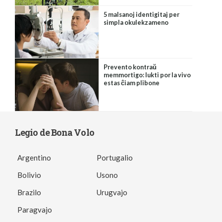
5 malsanoj identigitaj per
simpla okulekzameno
Prevento kontraŭ
memmortigo: lukti por la vivo
estas ĉiam plibone
Legio de Bona Volo
Argentino
Portugalio
Bolivio
Usono
Brazilo
Urugvajo
Paragvajo