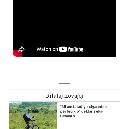
Rilataj novaĵoj
“Mi anstataŭigis cigaredon
per biciklo”, deklaris eks-
fumanto