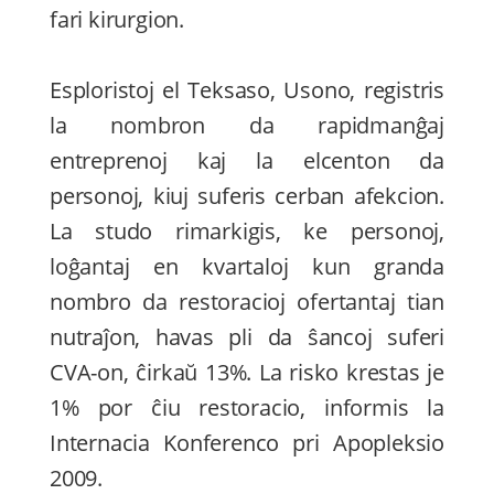
fari kirurgion.
Esploristoj el Teksaso, Usono, registris
la nombron da rapidmanĝaj
entreprenoj kaj la elcenton da
personoj, kiuj suferis cerban afekcion.
La studo rimarkigis, ke personoj,
loĝantaj en kvartaloj kun granda
nombro da restoracioj ofertantaj tian
nutraĵon, havas pli da ŝancoj suferi
CVA-on, ĉirkaŭ 13%. La risko krestas je
1% por ĉiu restoracio, informis la
Internacia Konferenco pri Apopleksio
2009.