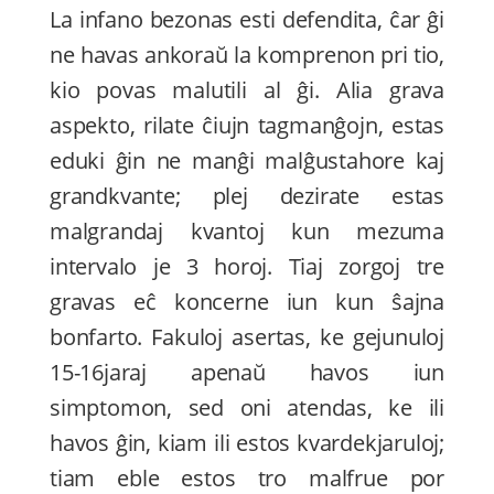
La infano bezonas esti defendita, ĉar ĝi
ne havas ankoraŭ la komprenon pri tio,
kio povas malutili al ĝi. Alia grava
aspekto, rilate ĉiujn tagmanĝojn, estas
eduki ĝin ne manĝi malĝustahore kaj
grandkvante; plej dezirate estas
malgrandaj kvantoj kun mezuma
intervalo je 3 horoj. Tiaj zorgoj tre
gravas eĉ koncerne iun kun ŝajna
bonfarto. Fakuloj asertas, ke gejunuloj
15-16jaraj apenaŭ havos iun
simptomon, sed oni atendas, ke ili
havos ĝin, kiam ili estos kvardekjaruloj;
tiam eble estos tro malfrue por