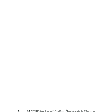
Aprilo 24, 2015 | Vendrede | 10h42m | Ĝisdatigita la 22-an de