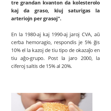
tre grandan kvanton da kolesterolo
kaj da graso, kiuj saturigas la
arteriojn per grasoj".
En la 1980-aj kaj 1990-aj jaroj CVA, aŭ
cerba hemoragio, respondis je 5% ĝis
10% el la kazoj de tiu tipo de okazaĵo en
tiu aĝo-grupo. Post la jaro 2000, la
ciferoj saltis de 15% al 20%.