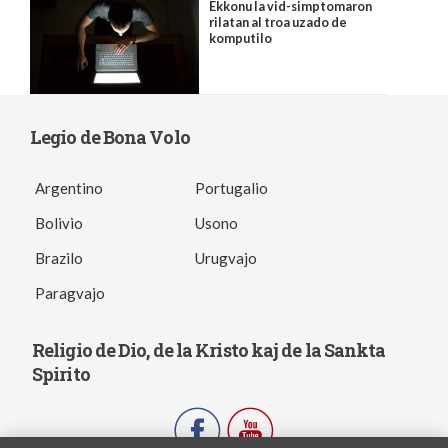
Ekkonu la vid-simptomaron
rilatan al troa uzado de
komputilo
Legio de Bona Volo
Argentino
Portugalio
Bolivio
Usono
Brazilo
Urugvajo
Paragvajo
Religio de Dio, de la Kristo kaj de la Sankta
Spirito