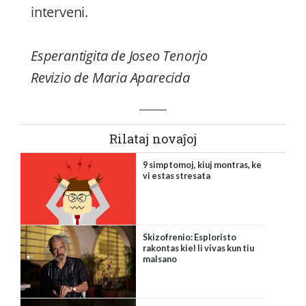
interveni.
Esperantigita de Joseo Tenorjo
Revizio de Maria Aparecida
Rilataj novaĵoj
9 simptomoj, kiuj montras, ke
vi estas stresata
Skizofrenio: Esploristo
rakontas kiel li vivas kun tiu
malsano