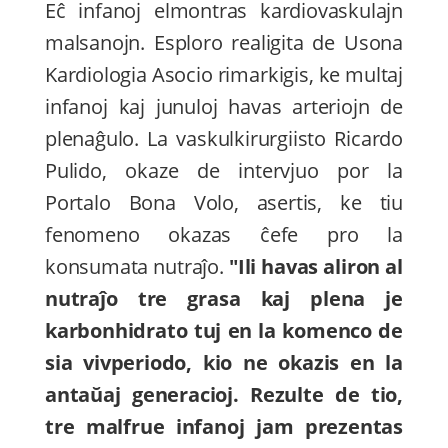
Eĉ infanoj elmontras kardiovaskulajn
malsanojn. Esploro realigita de Usona
Kardiologia Asocio rimarkigis, ke multaj
infanoj kaj junuloj havas arteriojn de
plenaĝulo. La vaskulkirurgiisto Ricardo
Pulido, okaze de intervjuo por la
Portalo Bona Volo, asertis, ke tiu
fenomeno okazas ĉefe pro la
konsumata nutraĵo.
"Ili havas aliron al
nutraĵo tre grasa kaj plena je
karbonhidrato tuj en la komenco de
sia vivperiodo, kio ne okazis en la
antaŭaj generacioj. Rezulte de tio,
tre malfrue infanoj jam prezentas