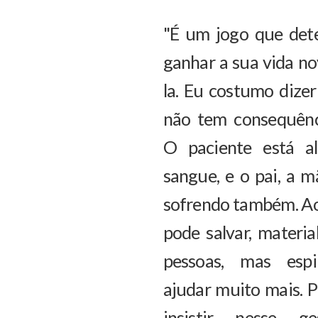
"É um jogo que de
ganhar a sua vida n
la. Eu costumo dize
não tem consequênci
O paciente está a
sangue, e o pai, a m
sofrendo também. Ao
pode salvar, materia
pessoas, mas espi
ajudar muito mais. Po
insistir nesse ge