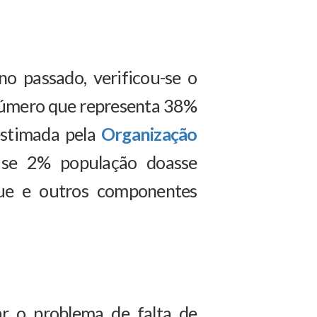
no passado, verificou-se o
 número que representa 38%
 estimada pela
Organização
 se 2% população doasse
ngue e outros componentes
r o problema de falta de