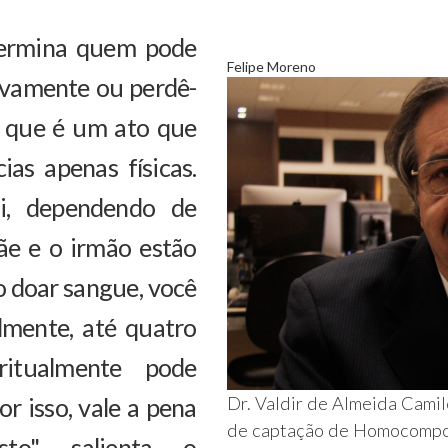
termina quem pode
Felipe Moreno
ovamente ou perdê-
r que é um ato que
as apenas físicas.
li, dependendo de
ãe e o irmão estão
 doar sangue, você
lmente, até quatro
ritualmente pode
r isso, vale a pena
Dr. Valdir de Almeida Camil
de captação de Homocompo
sto", salienta o