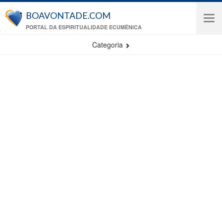
Pular para o conteúdo principal
BOAVONTADE.COM
Tog
PORTAL DA ESPIRITUALIDADE ECUMÊNICA
navi
Categoria