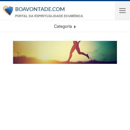
Pular para o conteúdo principal
BOAVONTADE.COM
Tog
PORTAL DA ESPIRITUALIDADE ECUMÊNICA
navi
Categoria