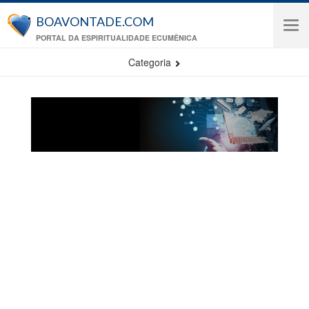
Pular para o conteúdo principal
BOAVONTADE.COM
Tog
PORTAL DA ESPIRITUALIDADE ECUMÊNICA
navi
Categoria