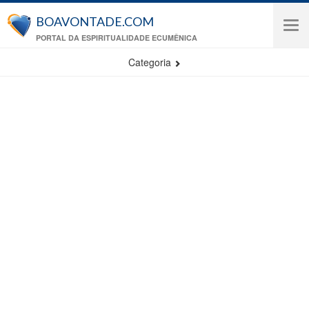
Pular para o conteúdo principal
BOAVONTADE.COM
Tog
PORTAL DA ESPIRITUALIDADE ECUMÊNICA
navi
Categoria