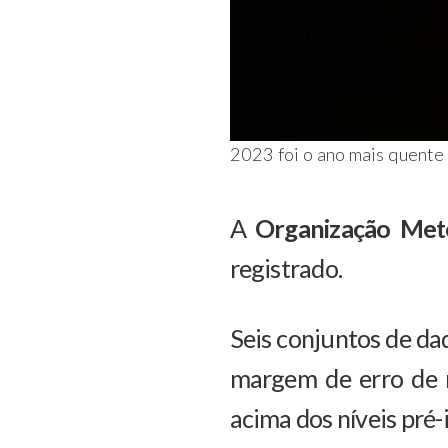
2023 foi o ano mais quente
A
Organização Met
registrado.
Seis conjuntos de da
margem de erro de 
acima dos níveis pré-