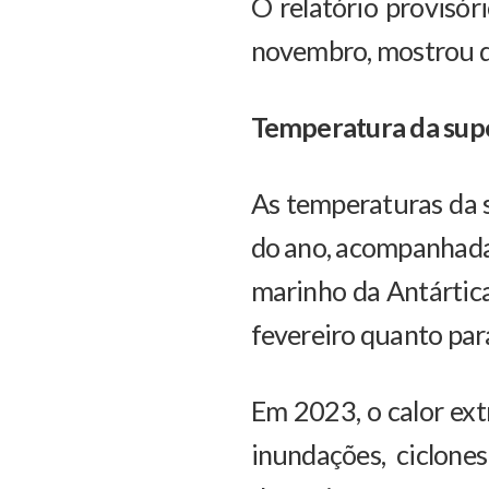
O relatório provisó
novembro, mostrou q
Temperatura da supe
As temperaturas da 
do ano, acompanhadas
marinho da Antártica
fevereiro quanto par
Em 2023, o calor ext
inundações, ciclone