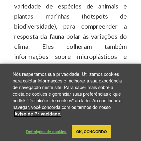
variedade de espécies de animais e
plantas marinhas (hotspots de
biodiversidade), para compreender a
resposta da fauna polar às variações do
clima. Eles colheram também
informações sobre microplásticos e
contaminantes emergentes na região.
Nós respeitamos sua privacidade. Utilizamos cookies
para coletar informações e melhorar a sua experiência
- A missão percorreu mais de 27 mil
de navegação neste site. Para saber mais sobre a
coleta de cookies e gerenciar suas preferências clique
quilômetros ao redor da costa antártica.
no link "Definições de cookies" ao lado. Ao continuar a
navegar, você concorda com os termos do nosso
Aviso de Privacidade.
- O Brasil é o sétimo país mais próximo
desse continente gelado.
Definições de cookies
OK, CONCORDO