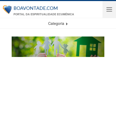
Pular para o conteúdo principal
BOAVONTADE.COM
Tog
PORTAL DA ESPIRITUALIDADE ECUMÊNICA
navi
Categoria