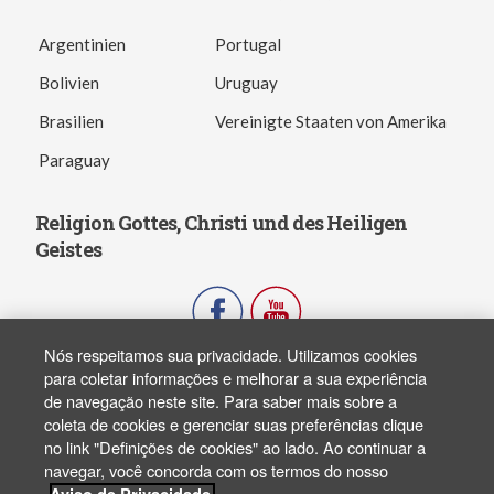
Argentinien
Portugal
Bolivien
Uruguay
Brasilien
Vereinigte Staaten von Amerika
Paraguay
Religion Gottes, Christi und des Heiligen
Geistes
Nós respeitamos sua privacidade. Utilizamos cookies
para coletar informações e melhorar a sua experiência
Copyright ® 2003-2026 - FJPN. Todos os direitos reservados. All rights
de navegação neste site. Para saber mais sobre a
reserved.
coleta de cookies e gerenciar suas preferências clique
no link "Definições de cookies" ao lado. Ao continuar a
navegar, você concorda com os termos do nosso