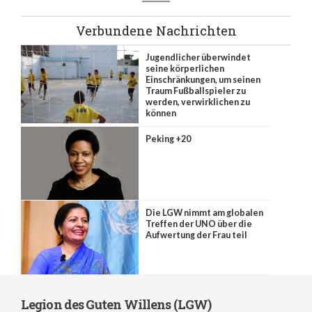
Verbundene Nachrichten
Jugendlicher überwindet
seine körperlichen
Einschränkungen, um seinen
Traum Fußballspieler zu
werden, verwirklichen zu
können
Peking +20
Die LGW nimmt am globalen
Treffen der UNO über die
Aufwertung der Frau teil
Legion des Guten Willens (LGW)