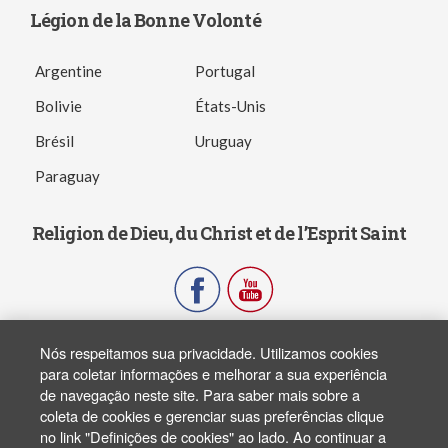
Légion de la Bonne Volonté
Argentine
Portugal
Bolivie
États-Unis
Brésil
Uruguay
Paraguay
Religion de Dieu, du Christ et de l’Esprit Saint
Nós respeitamos sua privacidade. Utilizamos cookies
Copyright ® 2003-2026 - FJPN. Todos os direitos reservados. All rights
reserved.
para coletar informações e melhorar a sua experiência
de navegação neste site. Para saber mais sobre a
coleta de cookies e gerenciar suas preferências clique
no link "Definições de cookies" ao lado. Ao continuar a