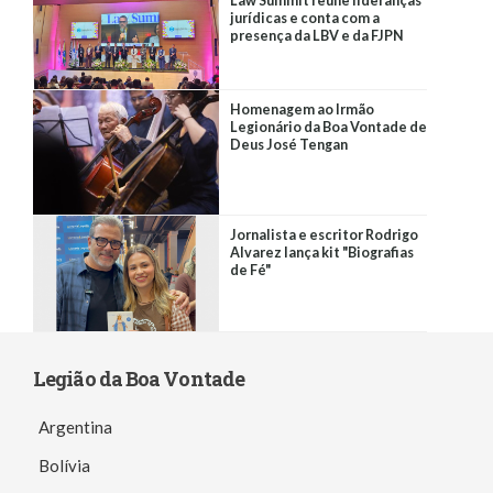
Law Summit reúne lideranças
jurídicas e conta com a
presença da LBV e da FJPN
Homenagem ao Irmão
Legionário da Boa Vontade de
Deus José Tengan
Jornalista e escritor Rodrigo
Alvarez lança kit "Biografias
de Fé"
Legião da Boa Vontade
Argentina
Bolívia