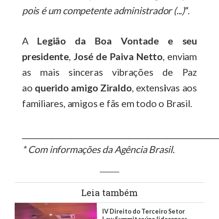
pois é um competente administrador (...)
”.
A
Legião da Boa Vontade e seu
presidente
,
José de Paiva Netto
, enviam
as mais sinceras vibrações de Paz
ao
querido amigo Ziraldo
, extens
i
vas aos
familiares, amigos e fãs em todo o Brasil.
___________________________________________________
* Com informações da Agência Brasil.
Leia também
IV Direito do Terceiro Setor