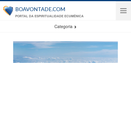
Pular para o conteúdo principal
BOAVONTADE.COM
Tog
PORTAL DA ESPIRITUALIDADE ECUMÊNICA
navi
Categoria